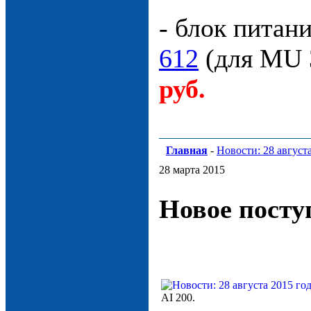
- блок питан
612
(для MU 3
руб.
Главная
-
Новости: 28 август
28 марта 2015
Новое посту
AI 200.