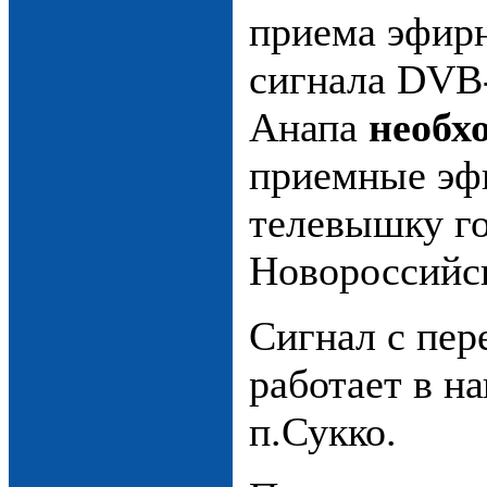
приема эфир
сигнала DVB-
Анапа
необх
приемные эф
телевышку г
Новороссийс
Сигнал с пер
работает в н
п.Сукко.