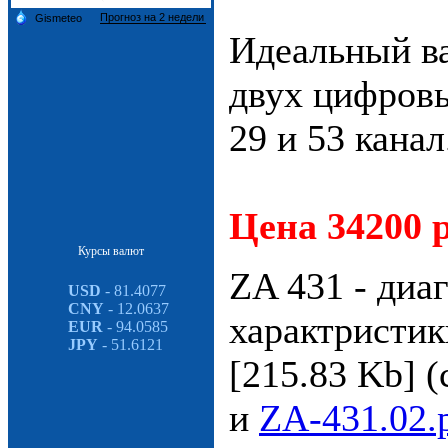
Идеальный ва
двух цифров
29 и 53 канал
Цена 34200 р
Курсы валют
ZA 431 - диа
USD
- 81.4077
CNY
- 12.0637
характристи
EUR
- 94.0585
JPY
- 51.6121
[215.83 Kb] (
и
ZA-431.02.