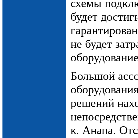
схемы подкл
будет достиг
гарантирован
не будет зат
оборудование
Большой асс
оборудования
решений нах
непосредствен
к. Анапа. От