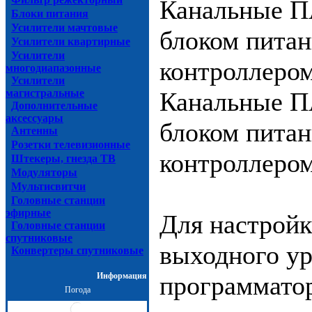
Канальные П
Блоки питания
Усилители мачтовые
блоком питан
Усилители квартирные
Усилители
контроллеро
многодиапазонные
Усилители
магистральные
Канальные П
Дополнительные
аксессуары
блоком питан
Антенны
Розетки телевизионные
контроллером
Штекеры, гнезда ТВ
Модуляторы
Мультисвитчи
Головные станции
эфирные
Для настройк
Головные станции
спутниковые
выходного у
Конвертеры спутниковые
Информация
программато
Погода