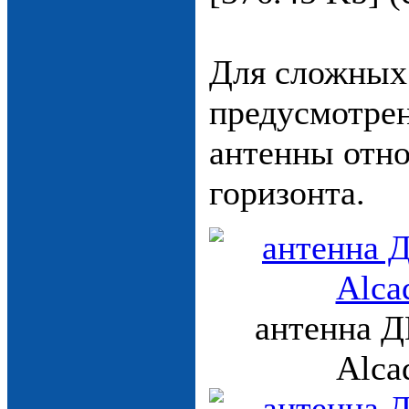
Для сложных 
предусмотрен
антенны отн
горизонта.
антенна Д
Alca