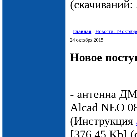
(cкачиваний:
Главная
-
Новости: 19 октябр
24 октября 2015
Новое посту
- антенна ДМ
Alcad NEO 0
(Инструкция
[376.45 Kb] (