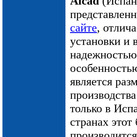
Alcad
(Испан
представлен
сайте
, отлич
установки и 
надежностью
особенность
является раз
производства
только в Исп
странах этот
производится