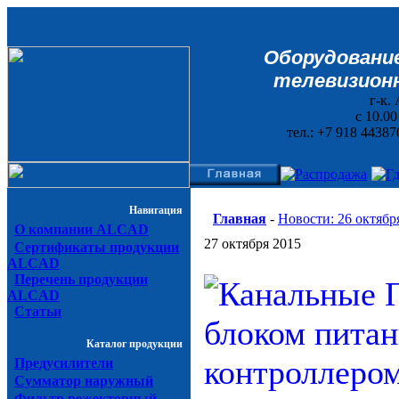
Оборудование
телевизионн
г-к. 
с 10.0
тел.: +7 918 44387
Навигация
Главная
-
Новости: 26 октябр
О компании ALCAD
27 октября 2015
Сертификаты продукции
ALCAD
Перечень продукции
ALCAD
Статьи
Каталог продукции
Предусилители
Сумматор наружный
Фильтр режекторный