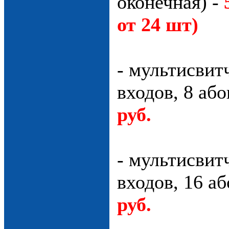
оконечная) -
от 24 шт)
- мультисвит
входов, 8 або
руб.
- мультисвит
входов, 16 а
руб.