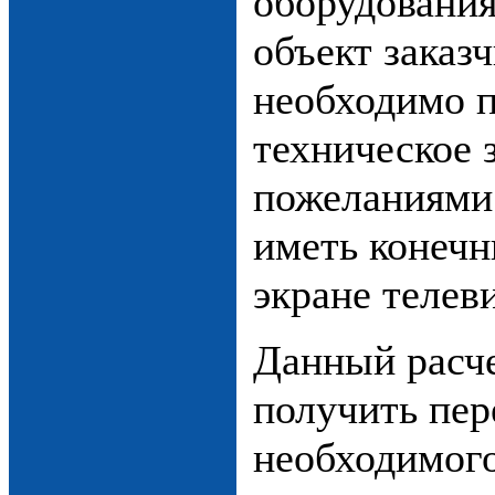
оборудования
объект заказч
необходимо п
техническое 
пожеланиями
иметь конечн
экране телев
Данный расче
получить пер
необходимого