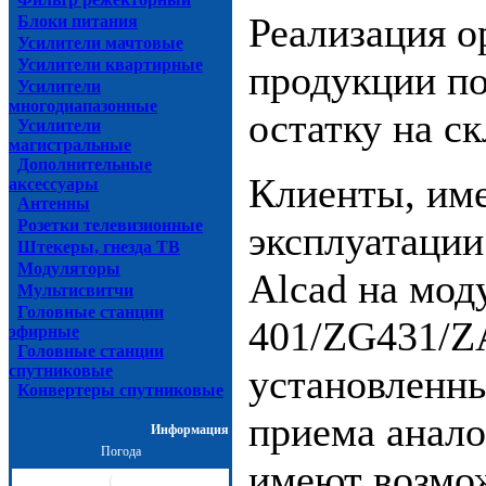
Реализация о
Блоки питания
Усилители мачтовые
Усилители квартирные
продукции п
Усилители
многодиапазонные
остатку на ск
Усилители
магистральные
Дополнительные
Клиенты, им
аксессуары
Антенны
Розетки телевизионные
эксплуатации
Штекеры, гнезда ТВ
Модуляторы
Alcad на мод
Мультисвитчи
Головные станции
401/ZG431/Z
эфирные
Головные станции
спутниковые
установленны
Конвертеры спутниковые
приема анало
Информация
Погода
имеют возмо