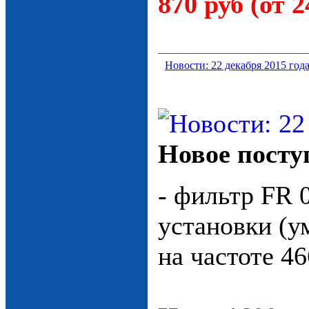
870 руб (от 2
Новости: 22 декабря 2015 год
Новое посту
- фильтр FR 
установки (у
на частоте 4