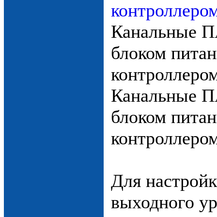
Канальные П
блоком питан
контроллеро
Канальные П
блоком питан
контроллером
Для настройк
выходного у