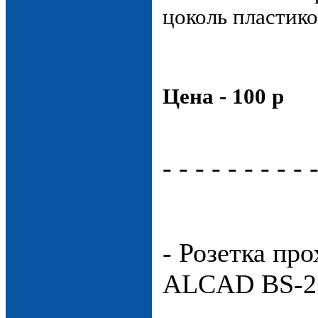
цоколь пластик
Ц
ена - 100 р
- - - - - - - - - 
- Розетка пр
ALCAD BS-2