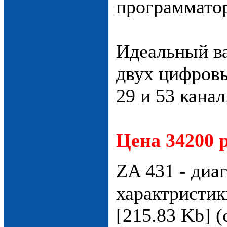
программато
Идеальный ва
двух цифров
29 и 53 канал
Цена 34200 р
ZA 431 - диа
характристи
[215.83 Kb] (