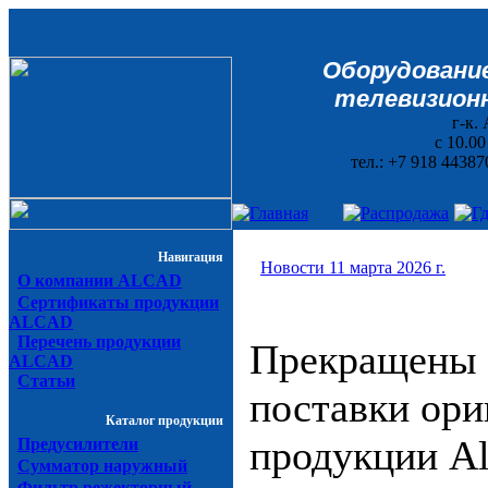
Оборудование
телевизионн
г-к. 
с 10.0
тел.: +7 918 44387
Навигация
Новости 11 марта 2026 г.
О компании ALCAD
Сертификаты продукции
ALCAD
Перечень продукции
Прекращены
ALCAD
Статьи
поставки ори
Каталог продукции
продукции Al
Предусилители
Сумматор наружный
Фильтр режекторный