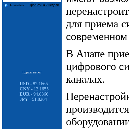
перенастроит
для приема с
современном
В Анапе при
цифрового си
Курсы валют
каналах.
USD
- 82.1665
CNY
- 12.1655
Перенастрой
EUR
- 94.8366
JPY
- 51.8204
производится
оборудовании