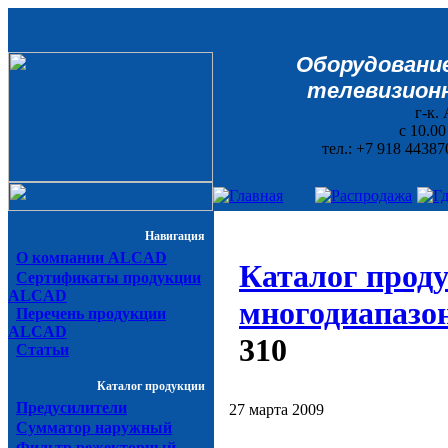
Оборудование
телевизионн
г-к. 
с 10.0
тел.: +7 918 44387
Навигация
О компании ALCAD
Каталог прод
Сертификаты продукции
ALCAD
многодиапазо
Перечень продукции
ALCAD
310
Статьи
Каталог продукции
Предусилители
27 марта 2009
Сумматор наружный
Фильтр режекторный