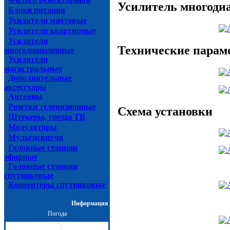
Усилитель многоди
Блоки питания
Усилители мачтовые
Усилители квартирные
Усилители
Технические парам
многодиапазонные
Усилители
магистральные
Дополнительные
аксессуары
Антенны
Розетки телевизионные
Схема установки
Штекеры, гнезда ТВ
Модуляторы
Мультисвитчи
Головные станции
эфирные
Головные станции
спутниковые
Конвертеры спутниковые
Информация
Погода