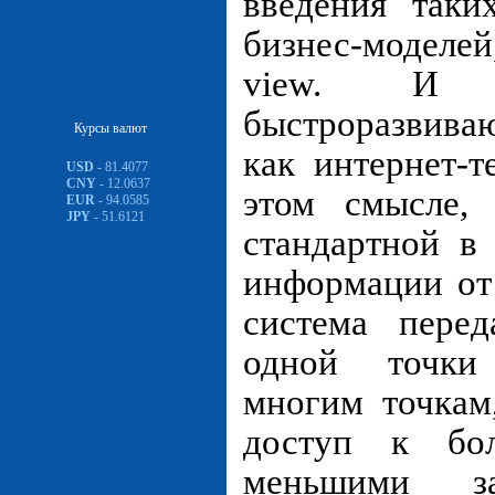
введения таки
бизнес-моделе
view. И н
быстроразвив
Курсы валют
как интернет-т
USD
- 81.4077
CNY
- 12.0637
этом смысле, 
EUR
- 94.0585
JPY
- 51.6121
стандартной в
информации от 
система пере
одной точки
многим точкам
доступ к бо
меньшими за