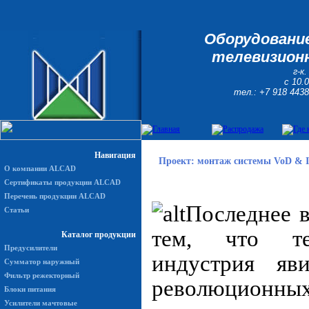
Оборудование
телевизионн
г-к
с 10.
тел.: +7 918 4438
Навигация
Проект: монтаж системы VoD & I
О компании ALCAD
Сертификаты продукции ALCAD
Перечень продукции ALCAD
Последнее 
Статьи
тем, что тел
Каталог продукции
Предусилители
индустрия яв
Сумматор наружный
Фильтр режекторный
революционных
Блоки питания
Усилители мачтовые