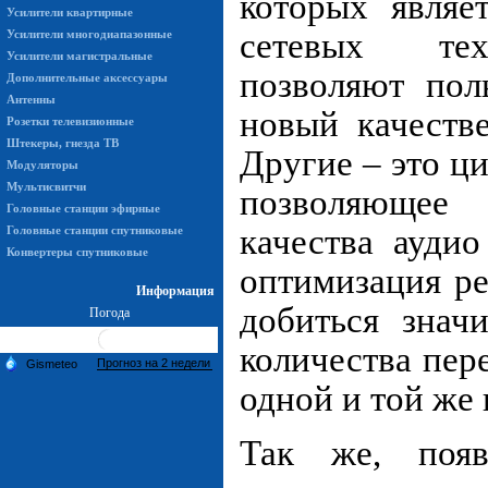
которых являе
Усилители квартирные
сетевых тех
Усилители многодиапазонные
Усилители магистральные
позволяют пол
Дополнительные аксессуары
Антенны
новый качеств
Розетки телевизионные
Штекеры, гнезда ТВ
Другие – это ц
Модуляторы
Мультисвитчи
позволяющее
Головные станции эфирные
качества ауди
Головные станции спутниковые
Конвертеры спутниковые
оптимизация р
Информация
добиться знач
Погода
количества пер
одной и той же 
Так же, появ