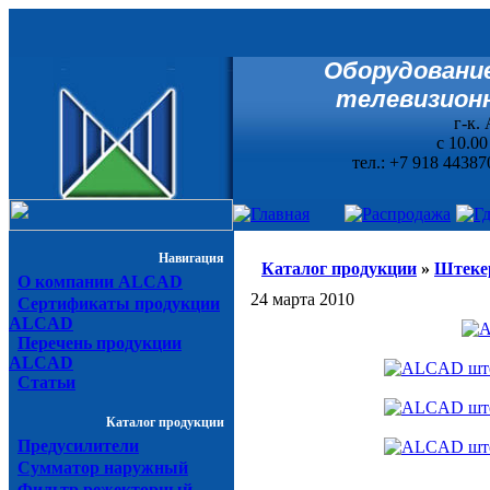
Оборудование
телевизионн
г-к. 
с 10.0
тел.: +7 918 44387
Навигация
Каталог продукции
»
Штекер
О компании ALCAD
24 марта 2010
Сертификаты продукции
ALCAD
Перечень продукции
ALCAD
Статьи
Каталог продукции
Предусилители
Сумматор наружный
Фильтр режекторный