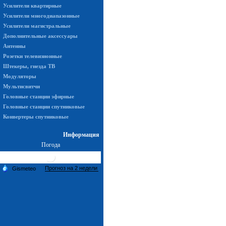
Усилители квартирные
Усилители многодиапазонные
Усилители магистральные
Дополнительные аксессуары
Антенны
Розетки телевизионные
Штекеры, гнезда ТВ
Модуляторы
Мультисвитчи
Головные станции эфирные
Головные станции спутниковые
Конвертеры спутниковые
Информация
Погода