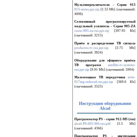
Мультипереключатели - Серия 913
913-series.ppt.zip
[1.55 Mb] (cкачиваний:
4096)
Селективный программируемый
модульный усилитель - Серия 905-ZA
curso-905-za-rus.ppt.zip
[397.95 Kb]
(cкачиваний: 3215)
Приём и распределение ТВ сигнала
productos-tv-rus.ppt.zip
[3.75 Mb]
(cкачиваний: 3824)
Оборудование для эфирного приёма
ТВ программ
satellite-tv-systems-
rus.ppt.zip
[9.91 Mb] (cкачиваний: 5904)
Маломощные ТВ передатчики
serie-
917ing-reduced-rus.ppt.zip
[369.6 Kb]
(cкачиваний: 3525)
Инструкции оборудования
Alcad
Программатор PS - серия 912-MS (rus)
alcad-PS-003-MS-rus.pdf
[5.5 Mb]
(cкачиваний: 4366)
Программатор PS - инструкция