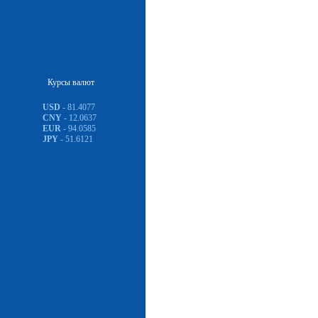
Курсы валют
USD
- 81.4077
CNY
- 12.0637
EUR
- 94.0585
JPY
- 51.6121