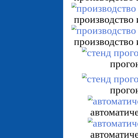
производство 
производство 
прого
прого
автоматич
автоматич