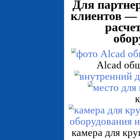
Для партне
клиентов —
расче
обор
Alcad об
камера для кру