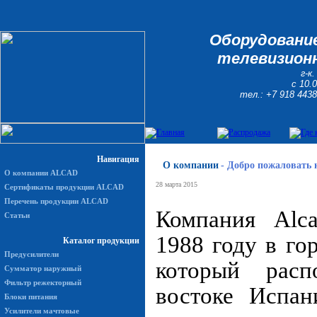
Оборудование
телевизионн
г-к
с 10.
тел.: +7 918 4438
Навигация
О компании
-
Добро пожаловать 
О компании ALCAD
28 марта 2015
Сертификаты продукции ALCAD
Перечень продукции ALCAD
Компания Alca
Статьи
1988 году в го
Каталог продукции
Предусилители
который расп
Сумматор наружный
Фильтр режекторный
востоке Испан
Блоки питания
Усилители мачтовые