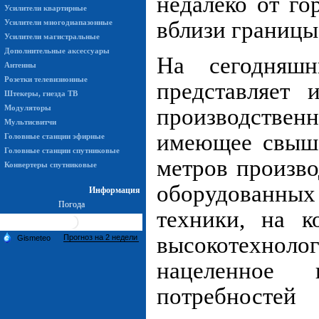
недалеко от го
Усилители квартирные
вблизи границы
Усилители многодиапазонные
Усилители магистральные
Дополнительные аксессуары
На сегодняшн
Антенны
Розетки телевизионные
представляет 
Штекеры, гнезда ТВ
Модуляторы
производстве
Мультисвитчи
имеющее свыше
Головные станции эфирные
Головные станции спутниковые
метров произв
Конвертеры спутниковые
оборудованных
Информация
Погода
техники, на к
высокотехноло
нацеленное 
потребностей