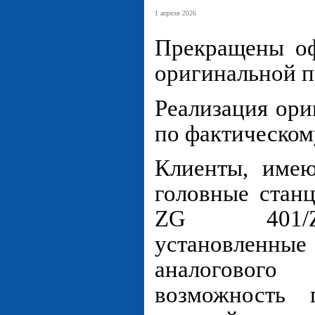
1 апреля 2026
Прекращены оф
оригинальной п
Реализация ор
по фактическому
Клиенты, имею
головные стан
ZG 401/Z
установленны
аналоговог
возможность п