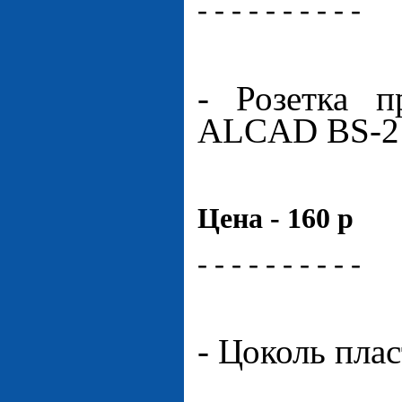
- - - - - - - - - -
- Розетка 
ALCAD BS-2
Цена - 160 р
- - - - - - - - - -
- Цоколь пла