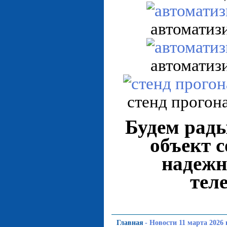
автоматиз
автоматиз
стенд прогон
Будем рад
объект 
надежн
тел
Главная
-
Новости 11 марта 2026 г