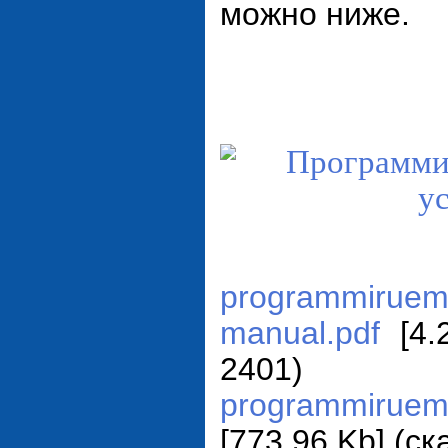
можно ниже.
programmiruema
manual.pdf
[4.
2401)
programmiruema
[773.96 Kb] (c