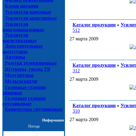
Блоки питания
Усилители мачтовые
Усилители квартирные
Усилители
Каталог продукции
»
Усилит
многодиапазонные
512
Усилители
27 марта 2009
магистральные
Дополнительные
аксессуары
Антенны
Розетки телевизионные
Каталог продукции
»
Усилит
Штекеры, гнезда ТВ
312
Модуляторы
27 марта 2009
Мультисвитчи
Головные станции
эфирные
Головные станции
спутниковые
Каталог продукции
»
Усилит
Конвертеры спутниковые
310
27 марта 2009
Информация
Погода