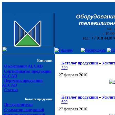
Оборудование
телевизионн
г-к. 
с 10.0
тел.: +7 918 44387
Навигация
Каталог продукции
»
Усилит
О компании ALCAD
720
Сертификаты продукции
27 февраля 2010
ALCAD
Перечень продукции
ALCAD
Статьи
Каталог продукции
»
Усилит
Каталог продукции
620
Предусилители
27 февраля 2010
Сумматор наружный
Фильтр режекторный