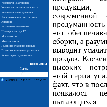
Усилители квартирные
продукции,
Усилители многодиапазонные
Усилители магистральные
современной 
Дополнительные аксессуары
продуманность
Антенны
Розетки телевизионные
это обеспечив
Штекеры, гнезда ТВ
Модуляторы
сборки, а разум
Мультисвитчи
Головные станции эфирные
выводит усили
Головные станции спутниковые
Конвертеры спутниковые
продаж. Косве
Информация
высоких потре
Погода
этой серии уси
факт, что в пос
появилось н
пытающихся