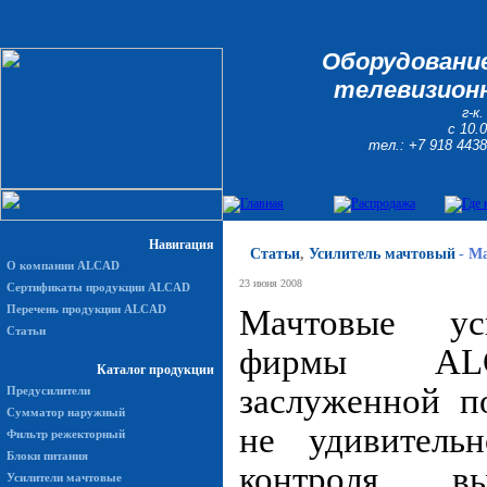
Оборудование
телевизионн
г-к
с 10.
тел.: +7 918 4438
Навигация
Статьи
,
Усилитель мачтовый
-
Ма
О компании ALCAD
23 июня 2008
Сертификаты продукции ALCAD
Перечень продукции ALCAD
Мачтовые ус
Статьи
фирмы ALC
Каталог продукции
заслуженной п
Предусилители
Сумматор наружный
не удивительн
Фильтр режекторный
Блоки питания
контроля вы
Усилители мачтовые