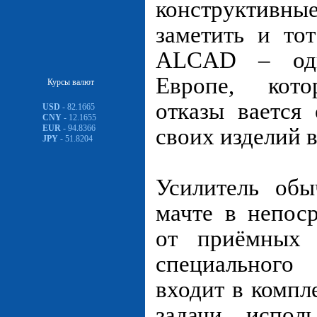
конструктивны
заметить и то
ALCAD – од
Европе, кото
Курсы валют
отказы вается
USD
- 82.1665
CNY
- 12.1655
EUR
- 94.8366
своих изделий в
JPY
- 51.8204
Усилитель обы
мачте в непос
от приёмных
специальног
входит в компл
задачи, испол