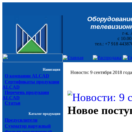
Оборудование
телевизионн
г-к. 
с 10.0
тел.: +7 918 44387
Навигация
Новости: 9 сентября 2018 года
О компании ALCAD
Сертификаты продукции
ALCAD
Перечень продукции
ALCAD
Статьи
Новое посту
Каталог продукции
Предусилители
Сумматор наружный
Фильтр режекторный