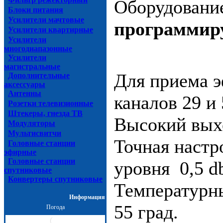
Оборудовани
Блоки питания
Усилители мачтовые
программир
Усилители квартирные
Усилители
многодиапазонные
Усилители
магистральные
Для приема 
Дополнительные
аксессуары
Антенны
каналов 29 и
Розетки телевизионные
Штекеры, гнезда ТВ
Высокий вых
Модуляторы
Мультисвитчи
Точная настр
Головные станции
эфирные
Головные станции
уровня 0,5 d
спутниковые
Конвертеры спутниковые
Температурн
Информация
55 град.
Погода