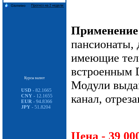
Применение
пансионаты, 
имеющие тел
встроенным 
Курсы валют
Модули выда
USD
- 82.1665
канал, отреза
CNY
- 12.1655
EUR
- 94.8366
JPY
- 51.8204
Цена - 39 000