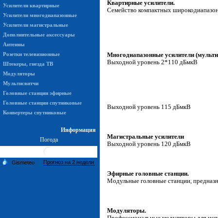
Квартирные усилители.
Усилители квартирные
Семейство компактных широкодиапазонн
Усилители многодиапазонные
Усилители магистральные
Дополнительные аксессуары
Антенны
Розетки телевизионные
Многодиапазонные усилители (мульт
Выходной уровень 2*110 дБмкВ
Штекеры, гнезда ТВ
Модуляторы
Мультисвитчи
Головные станции эфирные
Головные станции спутниковые
Выходной уровень 115 дБмкВ
Конвертеры спутниковые
Информация
Магистральные усилители
Погода
Выходной уровень 120 дБмкВ
Эфирные головные станции.
Модульные головные станции, предназна
Модуляторы.
Профессиональные модуляторы для испо