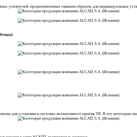
ых усилителей, предназначенных главным образом, для индивидуальных уста
ибенды)
чены для установки в системах коллективного приёма ТВ. В эту категорию вх
льзования в сетях КСКПТ, гостиничных системах.