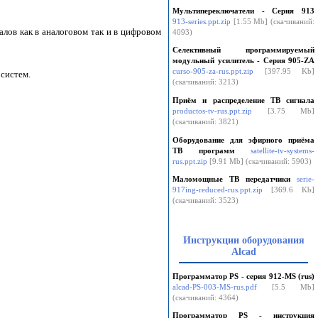
Мультипереключатели - Серия 913
913-series.ppt.zip
[1.55 Mb] (cкачиваний:
ов как в аналоговом так и в цифровом
4093)
Селективный программируемый
модульный усилитель - Серия 905-ZA
curso-905-za-rus.ppt.zip
[397.95 Kb]
систем.
(cкачиваний: 3213)
Приём и распределение ТВ сигнала
productos-tv-rus.ppt.zip
[3.75 Mb]
(cкачиваний: 3821)
Оборудование для эфирного приёма
ТВ программ
satellite-tv-systems-
rus.ppt.zip
[9.91 Mb] (cкачиваний: 5903)
Маломощные ТВ передатчики
serie-
917ing-reduced-rus.ppt.zip
[369.6 Kb]
(cкачиваний: 3523)
Инструкции оборудования
Alcad
Программатор PS - серия 912-MS (rus)
alcad-PS-003-MS-rus.pdf
[5.5 Mb]
(cкачиваний: 4364)
Программатор PS - инструкция