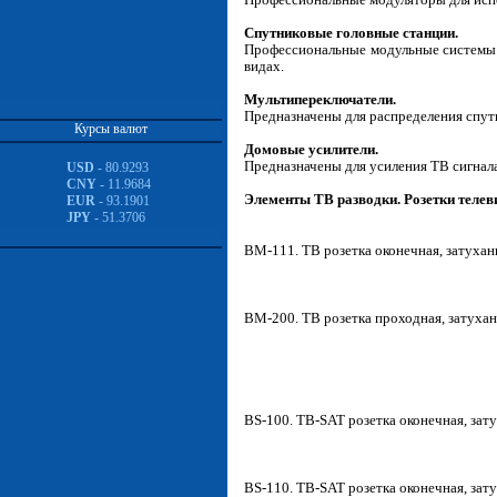
Спутниковые головные станции.
Профессиональные модульные системы п
видах.
Мультипереключатели.
Предназначены для распределения спут
Курсы валют
Домовые усилители.
Предназначены для усиления ТВ сигнал
USD
- 80.9293
CNY
- 11.9684
Элементы ТВ разводки. Розетки телев
EUR
- 93.1901
JPY
- 51.3706
BM-111. ТВ розетка оконечная, затухани
BM-200. ТВ розетка проходная, затухан
BS-100. ТВ-SAT розетка оконечная, затух
BS-110. ТВ-SAT розетка оконечная, зат