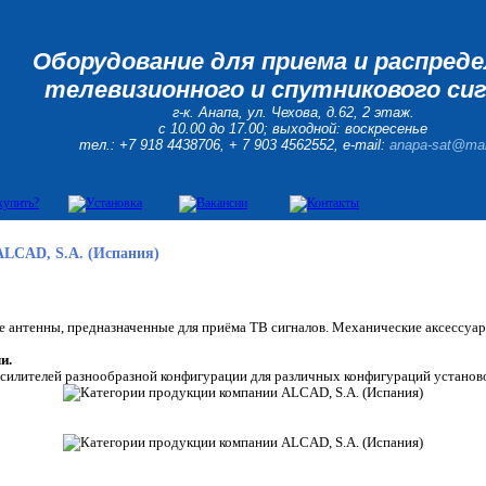
Оборудование для приема и распред
телевизионного и спутникового си
г-к. Анапа, ул. Чехова, д.62, 2 этаж.
с 10.00 до 17.00; выходной: воскресенье
тел.: +7 918 4438706, + 7 903 4562552, e-mail:
anapa-sat@mai
ALCAD, S.A. (Испания)
 антенны, предназначенные для приёма ТВ сигналов. Механические аксессуары
и.
силителей разнообразной конфигурации для различных конфигураций установо