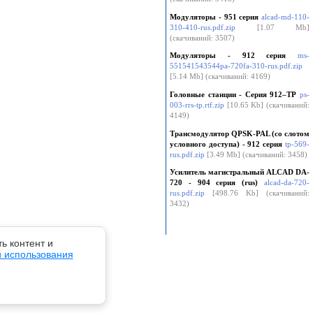
Модуляторы - 951 серия
alcad-md-110-
310-410-rus.pdf.zip
[1.07 Mb]
(cкачиваний: 3507)
Модуляторы - 912 серия
ms-
551541543544pa-720fa-310-rus.pdf.zip
[5.14 Mb] (cкачиваний: 4169)
Головные станции - Серия 912–TP
ps-
003-rrs-tp.rtf.zip
[10.65 Kb] (cкачиваний:
4149)
Трансмодулятор QPSK-PAL (со слотом
условного доступа) - 912 серия
tp-569-
rus.pdf.zip
[3.49 Mb] (cкачиваний: 3458)
Усилитель магистральный ALCAD DA-
720 - 904 серия (rus)
alcad-da-720-
rus.pdf.zip
[498.76 Kb] (cкачиваний:
3432)
ь контент и
й использования