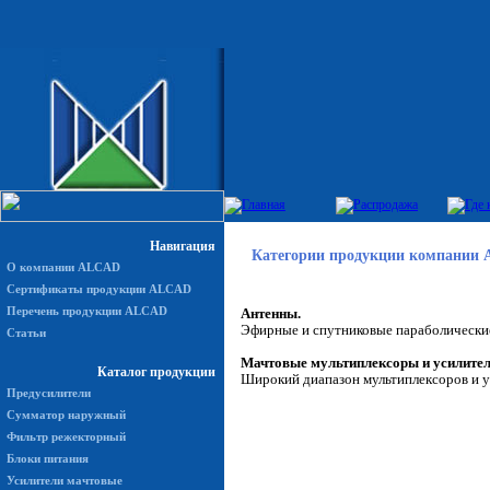
Навигация
Категории продукции компании 
О компании ALCAD
Сертификаты продукции ALCAD
Перечень продукции ALCAD
Антенны.
Эфирные и спутниковые параболические
Статьи
Мачтовые мультиплексоры и усилител
Каталог продукции
Широкий диапазон мультиплексоров и у
Предусилители
Сумматор наружный
Фильтр режекторный
Блоки питания
Усилители мачтовые