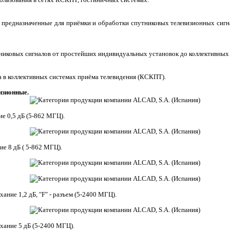
редназначенные для приёмки и обработки спутниковых телевизионных сигнал
никовых сигналов от простейших индивидуальных установок до коллективных 
а в коллективных системах приёма телевидения (КСКПТ).
изионные.
е 0,5 дБ (5-862 МГЦ).
ие 8 дБ ( 5-862 МГЦ).
ание 1,2 дБ, "F" - разъем (5-2400 МГЦ).
ухание 5 дБ (5-2400 МГЦ).