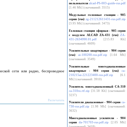
пользователя
alcad-PS-003-guide-rus.pdf
[1.46 Mb] (cкачиваний: 3515)
Модульные головные станции - 905
серия (rus)
zg-211212611431-rus.pdf.zip
[3.95 Mb] (cкачиваний: 3473)
Головная станция эфирная - 905 серия
с модулем ALCAD ZA-431 (rus)
ZA-
431-2634990.01.pdf
[215.83 Kb]
(cкачиваний: 4609)
Усилительные квартирные - 904 серия
(rus)
ai-100200-rus.pdf.zip
[1.64 Mb]
(cкачиваний: 3549)
Усилительные многодиапазонные
еской сети или радио, беспроводное
квартирные - 904 серия (rus)
ca-
210215ai-221223400-rus.pdf.zip
[6.1
Mb] (cкачиваний: 3910)
Усилитель многодиапазонный CA-310
ca-310ru.rtf.zip
[31.58 Kb] (cкачиваний:
3237)
Распечатать
Усилители диапазонные - 904 серия
ca-
730-rus.pdf.zip
[1.98 Mb] (cкачиваний:
3632)
Многодиапазонные усилители - 904
серия
da-701703-rus.pdf.zip
[2.05 Mb]
(cкачиваний: 3418)